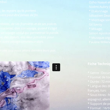
anbul.
Ozho Naayé et L
Noémi Aubry 
, les espoirs qu’ils portent.
* Etalonnage
uvera peut-être jamais de fin.
Sébastien Des
* Montage so
réalités, de ses frontières et de ses polices.
Gil Savoy
e raconter, dire son voyage, quand il s’agit
* Mixage
e, un voyage croisé qui permettrait la parole.
Simon Aposto
gue, des statuts, des lieux possibles pour
* Musique org
. Un autre voyage commence alors.
Pauline Willer
versées que nous jetons derrière leurs pas.
Fiche Techni
* Genre : Docu
* Format de to
* Durée : 72 mi
* Langue des dia
français, turc
* Sous-titres : f
espagnol, alle
* Support de pr
* Format : 16/9