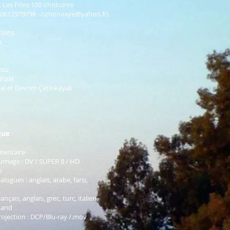
es Filles 100 s’histoires
(0612979798 –
ozhonaaye@yahoo.fr
)
coins
n
lou
inale
val et Devrim Çetinkayalı
que
mentaire
urnage : DV / SUPER 8 / HD
n
logues : anglais, arabe, farsi,
rançais, anglais, grec, turc, italien,
mand
ojection : DCP/Blu-ray /.mov