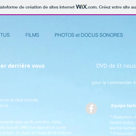
lateforme de création de sites internet
.com
. Créez votre site au
TUS
FILMS
PHOTOS et DOCUS SONORES
ons la mer derrière vous
DVD de Et nous 
pour le commander écri
 et de l'Asie centrale,
'en va
Equipe tech
* Réalisation,
nastes alors qu’ils sont Aziz, Sidiqi,
Noémi Aubry, 
c eux ces villes non-lieux et ces zones
Jeanne Gomas
 entiers. Du foyer au chaos de la Grèce en
* Production