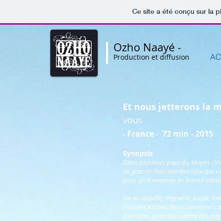
Ce site a été conçu sur la p
Ozho Naayé -
AC
Production et diffusion
Et nous jetter
vous
- France
-
72 min - 2015
Synopsis
Dans plusieurs pays du Moyen-Orient
on jette de l'eau derrière celui qui s
pour qu'il revienne en bonne santé
.
On les appelle, migrants, kaçak, meta
Housine,Younes. Nous traversons ave
frontières, grandes comme des pays