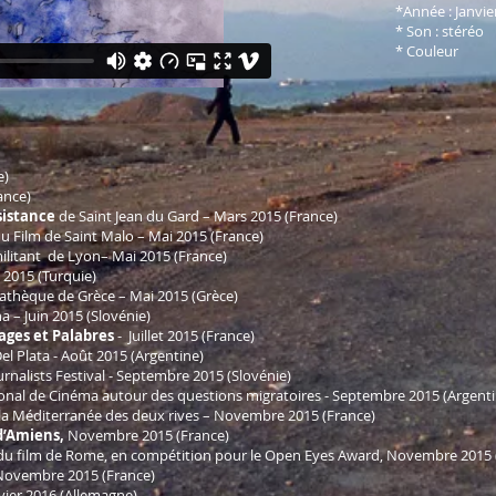
*Année : Janvie
* Son : stéréo
* Couleur
e)
ance)
sistance
de Saint Jean du Gard – Mars 2015 (France)
 du Film de Saint Malo – Mai 2015 (France)
 militant de Lyon– Mai 2015 (France)
i 2015 (Turquie)
thèque de Grèce – Mai 2015 (Grèce)
na – Juin 2015 (Slovénie)
ages et Palabres
- Juillet 2015 (France)
Del Plata - Août 2015 (Argentine)
rnalists Festival - Septembre 2015 (Slovénie)
tional de Cinéma autour des questions migratoires - Septembre 2015 (Argent
 la Méditerranée des deux rives – Novembre 2015 (France)
 d’Amiens,
Novembre 2015 (France)
l du film de Rome, en compétition pour le Open Eyes Award, Novembre 2015 (
 Novembre 2015 (France)
anvier 2016 (Allemagne)