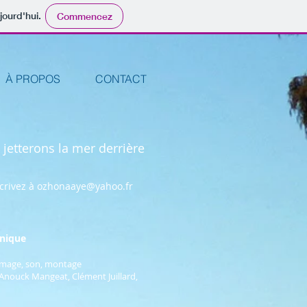
jourd'hui.
Commencez
À PROPOS
CONTACT
jetterons la mer derrière
vez à
ozhonaaye@yahoo.fr
nique
 image, son, montage
Anouck Mangeat, Clément Juillard,