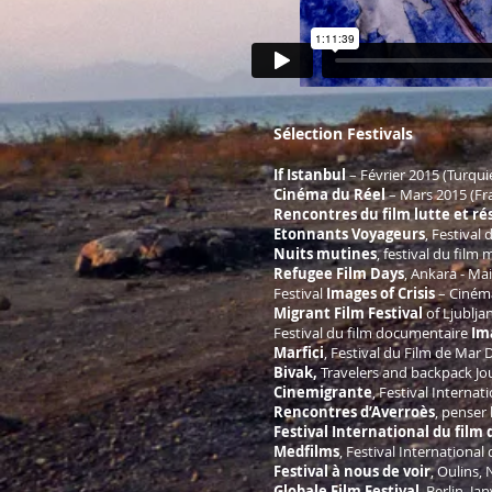
Sélection Festivals
If Istanbul
– Février 2015 (Turqui
Cinéma du Réel
– Mars 2015 (Fr
Rencontres du film lutte et ré
Etonnants Voyageurs
, Festival
Nuits mutines
, festival du film
Refugee Film Days
, Ankara - Ma
Festival
Images of Crisis
– Cinéma
Migrant Film Festival
of Ljublja
Festival du film documentaire
Im
Marfici
, Festival du Film de Mar 
Bivak,
Travelers and backpack Jou
Cinemigrante
, Festival Interna
Rencontres d’Averroès
, penser
Festival International du film
Medfilms
, Festival Internationa
Festival à nous de voir
, Oulins,
Globale Film Festival
, Berlin, J