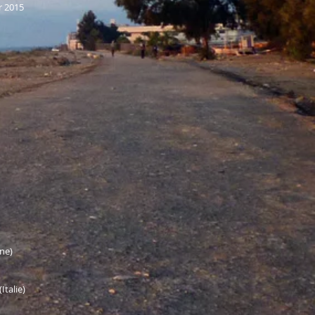
r 2015
ine)
Italie)